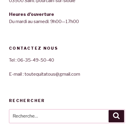
03500 Saint-pourcain-sur-sioule
Heures d’ouverture
Du mardi au samedi: 9h00—17h00
CONTACTEZ NOUS
Tel : 06-35-49-50-40
E-mail : toutequitatous@gmail.com
RECHERCHER
Recherche
Reche
pour
: