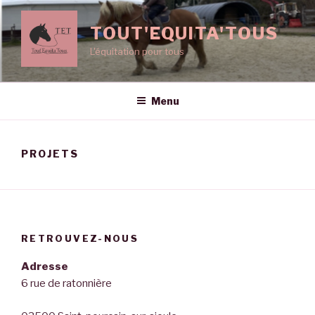
Aller
au
TOUT'EQUITA'TOUS
contenu
L'équitation pour tous
principal
Menu
PROJETS
RETROUVEZ-NOUS
Adresse
6 rue de ratonnière