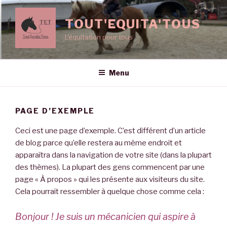
Aller
au
TOUT'EQUITA'TOUS
contenu
L'équitation pour tous
principal
Menu
PAGE D’EXEMPLE
Ceci est une page d’exemple. C’est différent d’un article
de blog parce qu’elle restera au même endroit et
apparaîtra dans la navigation de votre site (dans la plupart
des thèmes). La plupart des gens commencent par une
page « À propos » qui les présente aux visiteurs du site.
Cela pourrait ressembler à quelque chose comme cela :
Bonjour ! Je suis un mécanicien qui aspire à